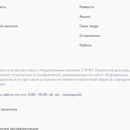
ись
Новости
Акции
й капитал
Свои люди
О компании
Работа
ются в соответствии с Федеральным законом 214-Ф3. Проектная деклара
может отличаться от изображений, размещаемых на сайте. Информация, и
актер и ни при каких условиях не является публичной офертой, определ
оре.
айта: пн.-пт.: 9.00 - 18.00, сб., вс. - выходной.
 политика
щении дискриминации