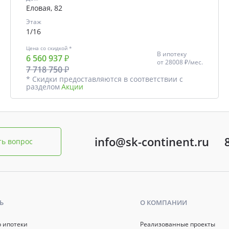
Еловая, 82
Этаж
1/16
Цена со скидкой *
В ипотеку
6 560 937 ₽
от
28008 ₽/мес.
7 718 750 ₽
* Скидки предоставляются в соответствии с
разделом
Акции
info@sk-continent.ru
ть вопрос
Ь
О КОМПАНИИ
р ипотеки
Реализованные проекты