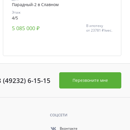
Парадный-2 в Славном
Этаж
4/5
В ипотеку
5 085 000 ₽
от
23781 ₽/мес.
8 (49232) 6-15-15
Перезвоните мне
СОЦСЕТИ
Вконтакте