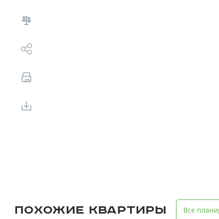
Выбор недвижимости
Свои Люди
Офис продаж
Работа
О компании
Онлайн-запись
Похожие квартиры
Все плани