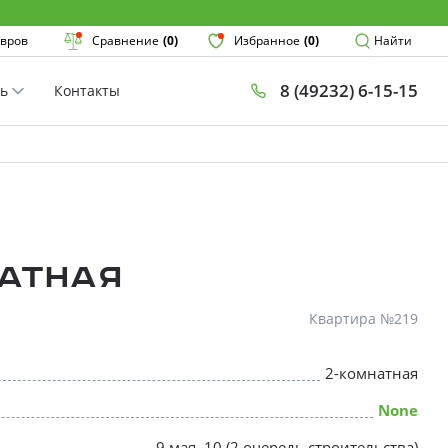
Поиск
вров
Сравнение
(0)
Избранное
(0)
Найти
8 (49232) 6-15-15
ть
Контакты
План
Комнатнос
×
атная
Квартира №219
2-комнатная
* Скидки предоставляются в соот
None
9 мая, 10 (2 очередь строительства)