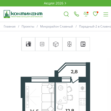
Акции 2026
Главная
Проекты
Микрорайон Славный
Парадный-2 в Славн
×
Ковров
Проекты
Акции
Новости
Выбор недвижимости