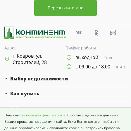
Перезвоните мне
Адрес
График работы
г. Ковров, ул.
выходной
сб, вс
Строителей, 28
с 09.00 до 18.00
пн-пт
Выбор недвижимости
Как купить
О Компании
Наш сайт
использует файлы cookie
. В cookie содержатся данные о
Продажи осуществляются в соответствии с Федеральным законом
Ваших прошлых посещениях сайта. Если Вы не хотите, чтобы эти
214-Ф3. Проектная декларация опубликована на сайте:
наш.дом.рф.
данные обрабатывались, отключите cookie в настройках браузера
Фактический внешний вид возводимых зданий может отличаться от