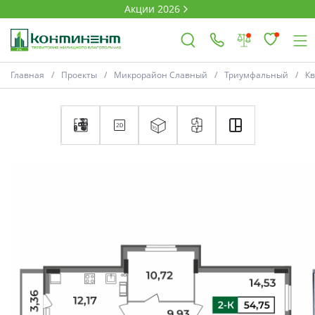
Акции 2026
Главная
Проекты
Микрорайон Славный
Триумфальный
К
×
Ковров
Проекты
Акции
Новости
Выбор недвижимости