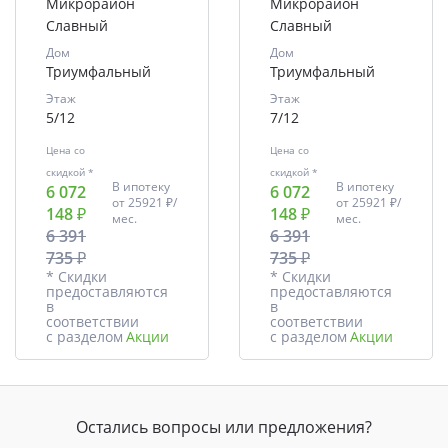
Микрорайон
Микрорайон
Славный
Славный
Дом
Дом
Триумфальный
Триумфальный
Этаж
Этаж
5/12
7/12
Цена со
Цена со
скидкой *
скидкой *
В ипотеку
В ипотеку
6 072
6 072
от
25921 ₽/
от
25921 ₽/
148 ₽
148 ₽
мес.
мес.
6 391
6 391
735 ₽
735 ₽
* Скидки
* Скидки
предоставляются
предоставляются
в
в
соответствии
соответствии
с разделом
Акции
с разделом
Акции
Остались вопросы или предложения?