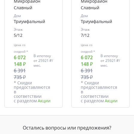
Микрорайон
Микрорайон
Славный
Славный
Дом
Дом
Триумфальный
Триумфальный
Этаж
Этаж
5/12
7/12
Цена со
Цена со
скидкой *
скидкой *
В ипотеку
В ипотеку
6 072
6 072
от
25921 ₽/
от
25921 ₽/
148 ₽
148 ₽
мес.
мес.
6 391
6 391
735 ₽
735 ₽
* Скидки
* Скидки
предоставляются
предоставляются
в
в
соответствии
соответствии
с разделом
Акции
с разделом
Акции
Остались вопросы или предложения?