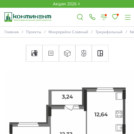
Акции 2026
Главная
Проекты
Микрорайон Славный
Триумфальный
К
×
Ковров
Проекты
Акции
Новости
Выбор недвижимости