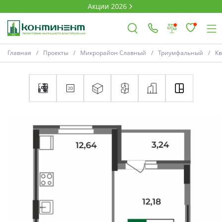
Акции 2026
Главная
Проекты
Микрорайон Славный
Триумфальный
К
×
Ковров
Проекты
Акции
Новости
Выбор недвижимости