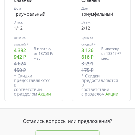
Славный
Славный
Дом
Дом
Триумфальный
Триумфальный
Этаж
Этаж
1/12
2/12
Цена со
Цена со
скидкой *
скидкой *
В ипотеку
В ипотеку
4 392
3 126
от
18753 ₽/
от
13347 ₽/
942 ₽
616 ₽
мес.
мес.
4 624
3 291
150 ₽
175 ₽
* Скидки
* Скидки
предоставляются
предоставляются
в
в
соответствии
соответствии
с разделом
Акции
с разделом
Акции
Остались вопросы или предложения?