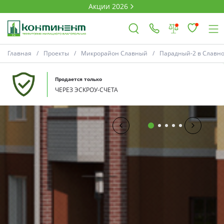
Акции 2026
Главная
Проекты
Микрорайон Славный
Парадный-2 в Славн
×
Продается только
ЧЕРЕЗ ЭСКРОУ-СЧЕТА
Ковров
Проекты
Акции
Новости
Выбор недвижимости