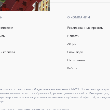
Ь
О КОМПАНИИ
р ипотеки
Реализованные проекты
ись
Новости
Акции
й капитал
Свои люди
О компании
Работа
ются в соответствии с Федеральным законом 214-Ф3. Проектная деклара
может отличаться от изображений, размещаемых на сайте. Информация, и
актер и ни при каких условиях не является публичной офертой, определ
оре.
айта: пн.-пт.: 9.00 - 18.00, сб., вс. - выходной.