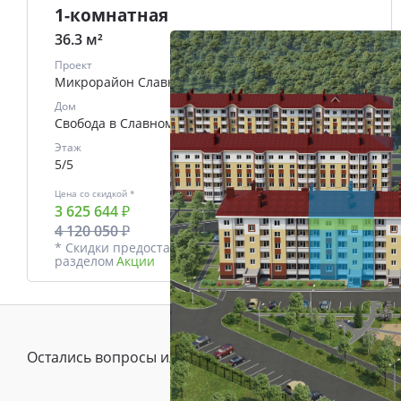
1-комнатная
36.3 м²
Проект
Микрорайон Славный
Дом
Свобода в Славном
Этаж
5/5
Цена со скидкой *
В ипотеку
3 625 644 ₽
от
15477 ₽/мес.
4 120 050 ₽
* Скидки предоставляются в соответствии с
разделом
Акции
Остались вопросы или предложения?
Зада