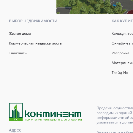
ВЫБОР НЕДВИЖИМОСТИ
КАК КУПИТ
Жилые дома
Калькулято
Коммерческая недвижимость
Онлайн-зап
Таунхаусы
Рассрочка
Матерински
Трейд-Ин
Продажи осуществля
возводимых зданий 
информационный хар
указывается в догов
Адрес
Время и дни работы с