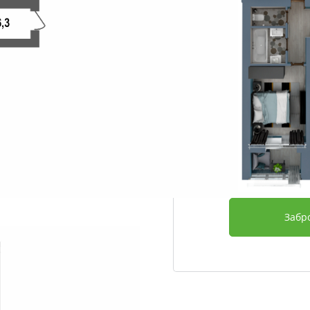
Этаж
Срок сдачи
Отделка
Дополнительно
3 898 600
Забр