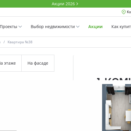
Акции 2026
Ко
Проекты
Выбор недвижимости
Акции
Как купи
м
Квартира №38
а этаже
На фасаде
1-ко
40.4 м²
Комнатность
Проект
Дом