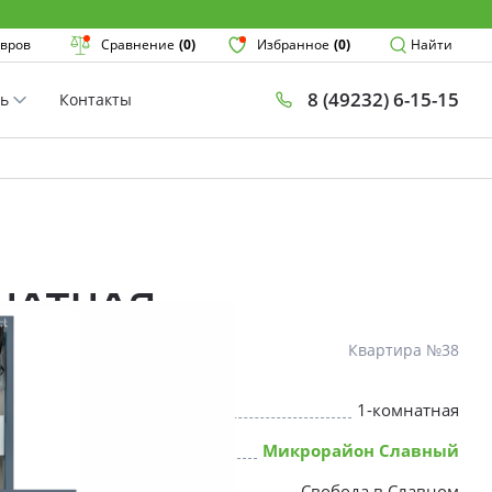
Поиск
вров
Сравнение
(0)
Избранное
(0)
Найти
8 (49232) 6-15-15
ть
Контакты
План
Комнатнос
×
мнатная
Квартира №38
1-комнатная
* Скидки предоставляются в соот
Микрорайон Славный
Свобода в Славном