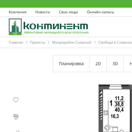
Компания
Новости
Свои люди
Онлайн-запись
Главная
Проекты
Микрорайон Славный
Свобода в Славно
Планировка
2D
3D
Н
Ковров
Проекты
Акции
Новости