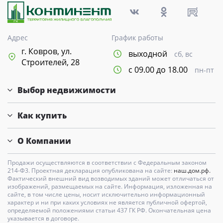
Свои Люди
Офис продаж
Адрес
График работы
г. Ковров, ул.
выходной
сб, вс
Работа
Строителей, 28
с 09.00 до 18.00
пн-пт
О компании
Выбор недвижимости
Онлайн-запись
Как купить
О Компании
Продажи осуществляются в соответствии с Федеральным законом
214-Ф3. Проектная декларация опубликована на сайте:
наш.дом.рф.
Фактический внешний вид возводимых зданий может отличаться от
изображений, размещаемых на сайте. Информация, изложенная на
сайте, в том числе цены, носит исключительно информационный
характер и ни при каких условиях не является публичной офертой,
определяемой положениями статьи 437 ГК РФ. Окончательная цена
указывается в договоре.