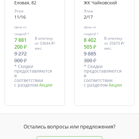
Еловая, 82
ЖК Чайковский
Этаж
Этаж
11/16
2/17
Цена со
Цена со
скидкой *
скидкой *
В ипотеку
В ипотеку
7 881
8 402
от
33644 ₽/
от
35870 ₽/
200 ₽
505 ₽
мес.
мес.
9 272
9 885
000 ₽
300 ₽
* Скидки
* Скидки
предоставляются
предоставляются
в
в
соответствии
соответствии
с разделом
Акции
с разделом
Акции
Остались вопросы или предложения?