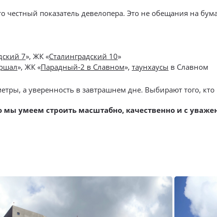
о честный показатель девелопера. Это не обещания на бумаг
дский 7
», ЖК «
Сталинградский 10
»
ршал
», ЖК «
Парадный-2 в Славном
»,
таунхаусы
в Славном
тры, а уверенность в завтрашнем дне. Выбирают того, кто н
о мы умеем строить масштабно, качественно и с уважен