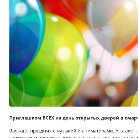
Выбор недвижимости
Свои Люди
Офис продаж
Работа
О компании
Онлайн-запись
Приглашаем ВСЕХ на день открытых дверей в смар
Вас ждет праздник с музыкой и аниматорами. А также 
своими глазами уже сданные и заселенные дома и расс