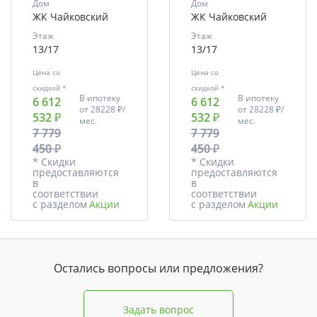
Дом
Дом
ЖК Чайковский
ЖК Чайковский
Этаж
Этаж
13/17
13/17
Цена со
Цена со
скидкой *
скидкой *
В ипотеку
В ипотеку
6 612
6 612
от
28228 ₽/
от
28228 ₽/
532 ₽
532 ₽
мес.
мес.
7 779
7 779
450 ₽
450 ₽
* Скидки
* Скидки
предоставляются
предоставляются
в
в
соответствии
соответствии
с разделом
Акции
с разделом
Акции
Остались вопросы или предложения?
Задать вопрос