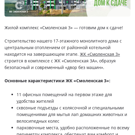
Свои Люди
Офис продаж
Жилой комплекс «Смоленская 3» — готовим дом к сдаче!
Работа
Строительство нашего 17-этажного монолитного дома с
центральным отоплением от районной котельной
О компании
находится на завершающем этапе.
ЖК «Смоленская 3»
строится в комплексе с ЖК «Смоленская 3А», образуя
Онлайн-запись
безопасный и современный «двор без машин».
Основные характеристики ЖК «Смоленская 3»:
11 офисных помещений на первом этаже для
удобства жителей
сквозные подъезды с колясочной и специальными
помещениями для мытья лап домашних животных и
велосипедных колес
парковочные места, удобно расположенные по всему
периметру комплекса, обеспечат вам комфорт и